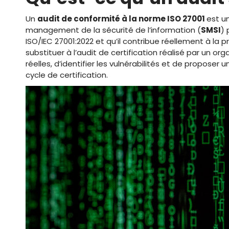
Un
audit de conformité à la norme ISO 27001
est u
management de la sécurité de l’information (
SMSI
) 
ISO/IEC 27001:2022 et qu’il contribue réellement à la 
substituer à l’audit de certification réalisé par un org
réelles, d’identifier les vulnérabilités et de propose
cycle de certification.