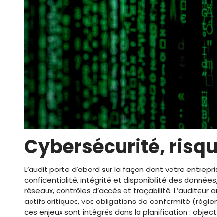
Cybersécurité, risqu
L’audit porte d’abord sur la façon dont votre entreprise
confidentialité, intégrité et disponibilité des donné
réseaux, contrôles d’accès et traçabilité. L’auditeur 
actifs critiques, vos obligations de conformité (régle
ces enjeux sont intégrés dans la planification : object