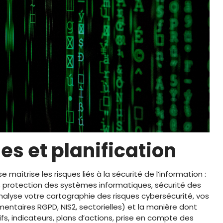
es et planification
 maîtrise les risques liés à la sécurité de l’information :
es, protection des systèmes informatiques, sécurité des
analyse votre cartographie des risques cybersécurité, vos
mentaires RGPD, NIS2, sectorielles) et la manière dont
ifs, indicateurs, plans d’actions, prise en compte des