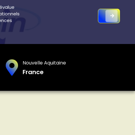
évalue
ationnels
gences
Nouvelle Aquitaine
France