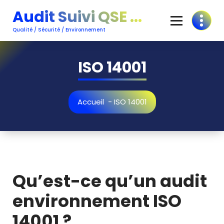
Aller
Audit Suivi QSE ...
au
contenu
Qualité / Sécurité / Environnement
ISO 14001
Accueil
-
ISO 14001
Qu’est-ce qu’un audit
environnement ISO
14001 ?